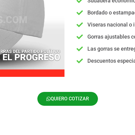
Sudadera económi
Bordado o estampad
Viseras nacional o 
Gorras ajustables 
Las gorras se entre
Descuentos especia
QUIERO COTIZAR