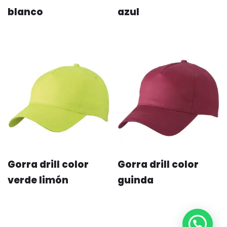
blanco
azul
Gorra drill color
Gorra drill color
verde limón
guinda