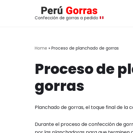
Saltar
Confección de gorras a pedido
al
contenido
Home
»
Proceso de planchado de gorras
Proceso de p
gorras
Planchado de gorras, el toque final de la 
Durante el proceso de confección de gorra
por las planchadoras para que terminen d